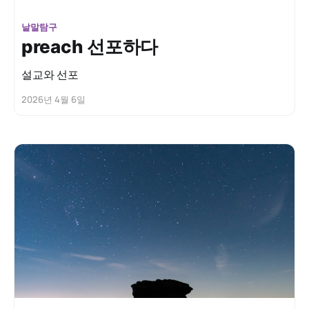
낱말탐구
preach 선포하다
설교와 선포
2026년 4월 6일