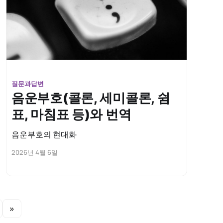
질문과답변
음운부호(콜론, 세미콜론, 쉼
표, 마침표 등)와 번역
음운부호의 현대화
2026년 4월 6일
»