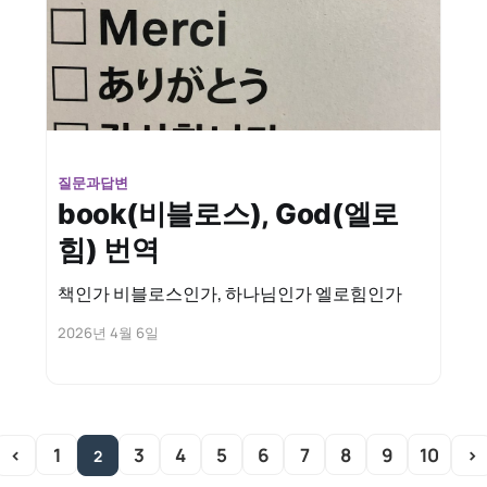
질문과답변
book(비블로스), God(엘로
힘) 번역
책인가 비블로스인가, 하나님인가 엘로힘인가
2026년 4월 6일
1
3
4
5
6
7
8
9
10
‹
›
2