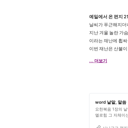
예밀에서 온 편지 2
날씨가 푸근해지더니
지난 겨울 놀란 가
이라는 재난에 휩싸
이번 재난은 산불이
... 더보기
word 낱말, 말씀
요한복음 1장의 
엘로힘 그 자체이신
정확하게 회복될 
살펴지킨다는 사명
시나고그 편지