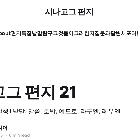
시나고그 편지
bout
편지
특집
낱말탐구
그것들이그러한지
질문과답변
서포터
그 편지 21
0. 발행 | 낱말, 말씀, 호밥, 예드로, 라구엘, 레우엘
디어
26
•
6 min read