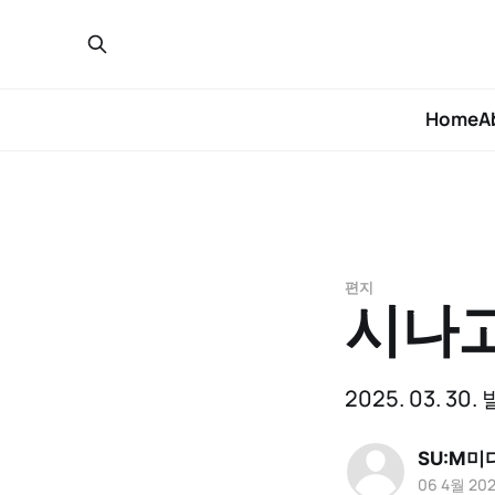
Home
A
편지
시나고
2025. 03. 3
SU:M미
06 4월 20