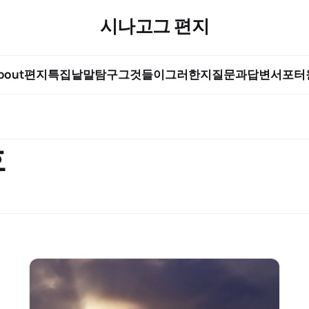
시나고그 편지
bout
편지
특집
낱말탐구
그것들이그러한지
질문과답변
서포터
호