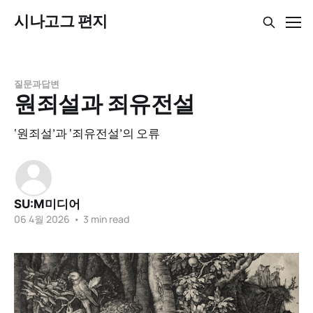
시나고그 편지
질문과답변
원죄설과 죄유전설
‘원죄설’과 ‘죄유전설’의 오류
SU:M미디어
06 4월 2026
•
3 min read