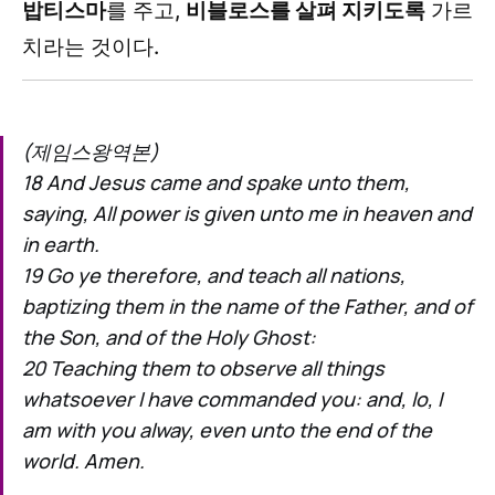
밥티스마
를 주고,
비블로스를 살펴 지키도록
가르
치라는 것이다.
(제임스왕역본)
18 And Jesus came and spake unto them,
saying, All power is given unto me in heaven and
in earth.
19 Go ye therefore, and teach all nations,
baptizing them in the name of the Father, and of
the Son, and of the Holy Ghost:
20 Teaching them to observe all things
whatsoever I have commanded you: and, lo, I
am with you alway, even unto the end of the
world. Amen.