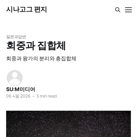
시나고그 편지
질문과답변
회중과 집합체
회중과 왕가의 분리와 총집합체
SU:M미디어
06 4월 2026
•
3 min read