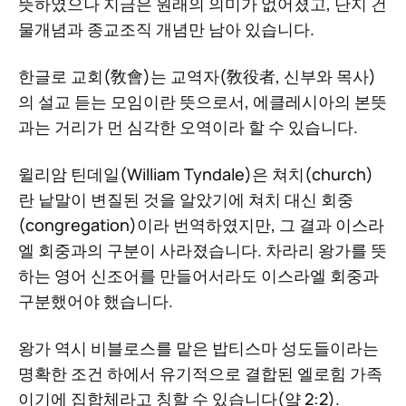
뜻하였으나 지금은 원래의 의미가 없어졌고, 단지 건
물개념과 종교조직 개념만 남아 있습니다.
한글로 교회(敎會)는 교역자(敎役者, 신부와 목사)
의 설교 듣는 모임이란 뜻으로서, 에클레시아의 본뜻
과는 거리가 먼 심각한 오역이라 할 수 있습니다.
윌리암 틴데일(William Tyndale)은 쳐치(church)
란 낱말이 변질된 것을 알았기에 쳐치 대신 회중
(congregation)이라 번역하였지만, 그 결과 이스라
엘 회중과의 구분이 사라졌습니다. 차라리 왕가를 뜻
하는 영어 신조어를 만들어서라도 이스라엘 회중과
구분했어야 했습니다.
왕가 역시 비블로스를 맡은 밥티스마 성도들이라는
명확한 조건 하에서 유기적으로 결합된 엘로힘 가족
이기에 집합체라고 칭할 수 있습니다(얔 2:2).