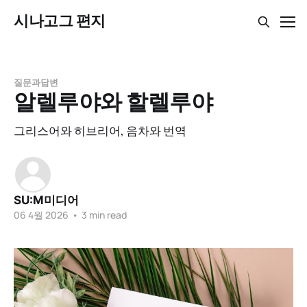
시나고그 편지
질문과답변
알렐루야와 할렐루야
그리스어와 히브리어, 음차와 번역
SU:M미디어
06 4월 2026
•
3 min read