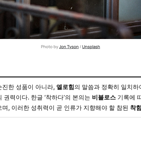
Photo by 
Jon Tyson
 / 
Unsplash
순진한 성품이 아니라,
엘로힘
의 말씀과 정확히 일치하
 권력이다. 한글 ‘착하다’의 본의는
비블로스
기록에 
으며, 이러한 성취력이 곧 인류가 지향해야 할 참된
착