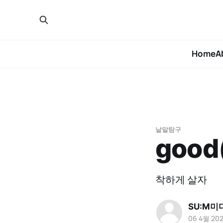
Home
A
낱말탐구
good
착하게 살자
SU:M미
06 4월 20