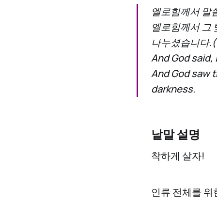
엘로힘께서 말씀
엘로힘께서 그 
나누셨습니다.(겐 
And God said, L
And God saw th
darkness.
낱말 설명
착하게 살자!
인류 전체를 위