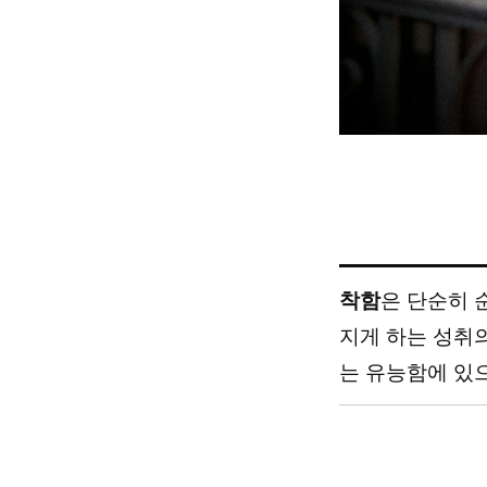
착함
은 단순히 
지게 하는 성취의
는 유능함에 있