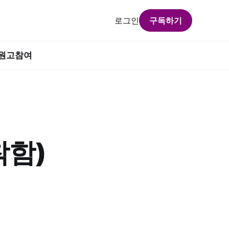
로그인
구독하기
원고참여
착함)