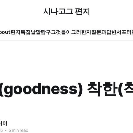
시나고그 편지
bout
편지
특집
낱말탐구
그것들이그러한지
질문과답변
서포터
(goodness) 착한(
디어
26
•
5 min read