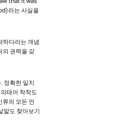
hat it was
od)라는 사실을
 착하다라는 개념
취의 권력을 갖
. 정확한 일치
 의태어 착착도
인류의 모든 언
 낱말도 찾아보기