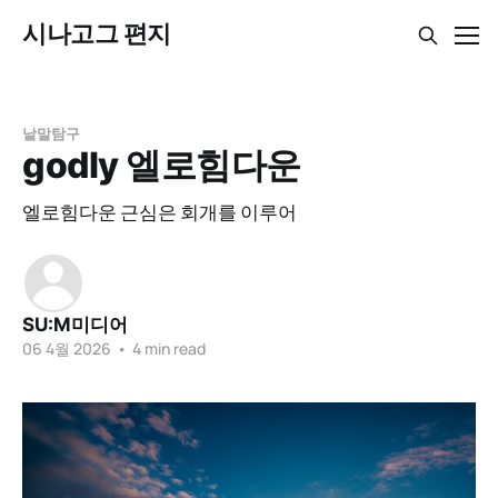
시나고그 편지
낱말탐구
godly 엘로힘다운
엘로힘다운 근심은 회개를 이루어
SU:M미디어
06 4월 2026
•
4 min read