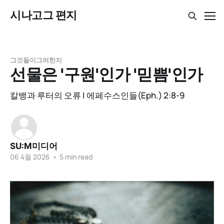
시나고그 편지
그것들이그러한지
선물은 '구원'인가 '믿쁨'인가
칼뱅과 루터의 오류 | 에페수스인들(Eph.) 2:8-9
SU:M미디어
06 4월 2026
•
5 min read