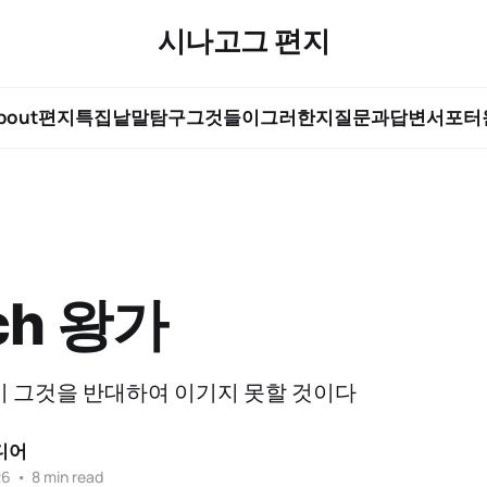
시나고그 편지
bout
편지
특집
낱말탐구
그것들이그러한지
질문과답변
서포터
ch 왕가
 그것을 반대하여 이기지 못할 것이다
디어
26
•
8 min read