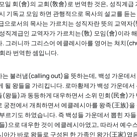
 모일 회(會)의 교회(敎會)로 번역한 것은, 성직계급
당시 기독교 모임 하면 관행적으로 목사의 설교를 듣는
급으로서의 목사는 가르치는 성직자란 뜻의 교역자(
 성직계급인 교역자가 가르치는(敎) 모임(會)이라 
. 그러니까 그리스어 에클레시아를 영어는 쳐치(chu
교회라 번역한 셈입니다.
 불러냄(calling out)을 뜻하는데, 백성 가운데
게 될 왕들을 가리킵니다. 로마황제가 백성 가운데서
(왕들)과 동등하게 대우하면서 소위 민회(民會)가
 궁전에서 개최하면서 에클레시아를 왕족(王族)을
a)로 부르기도 하였습니다. 즉 백성들 가운데서 뽑힌 자
들)으로 대우한 것이 에클레시아였고, 따라서 예수
시아가 바로 왕들로 구성된 한 가족인 왕가(王家)였음