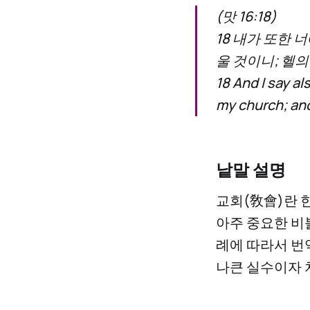
(맛 16:18)
18 내가 또한 
울 것이니; 헬
18 And I say al
my church; and 
낱말 설명
교회(敎會)란 
아주 중요한 비
례에 따라서 번
나큰 실수이자 