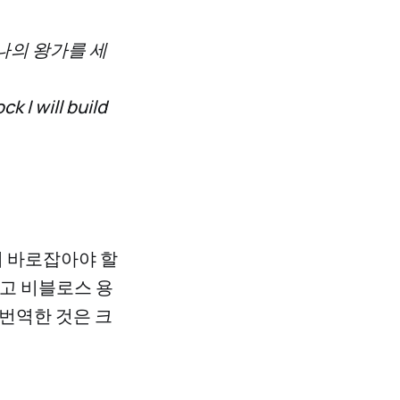
 나의 왕가를 세
k I will build
시 바로잡아야 할
리고 비블로스 용
번역한 것은 크