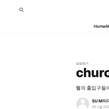
Home
A
낱말탐구
chur
헬의 출입구들이
SU:M미
06 4월 20