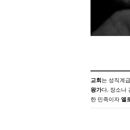
교회
는 성직계급
왕가
다. 장소나
한 민족이자
엘